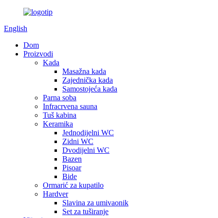
English
Dom
Proizvodi
Kada
Masažna kada
Zajednička kada
Samostojeća kada
Parna soba
Infracrvena sauna
Tuš kabina
Keramika
Jednodijelni WC
Zidni WC
Dvodijelni WC
Bazen
Pisoar
Bide
Ormarić za kupatilo
Hardver
Slavina za umivaonik
Set za tuširanje