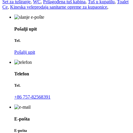
Set za tuširanje
,
WC
,
Prilagođena tuš kabina
,
Tuš u kupatilu
,
Toalet
Ce
,
Kineska veleprodaja sanitarne opreme za kupaonice
,
Pošalji upit
Tel.
Pošalji upit
Telefon
Tel.
+86 757-82568391
E-pošta
E-pošta