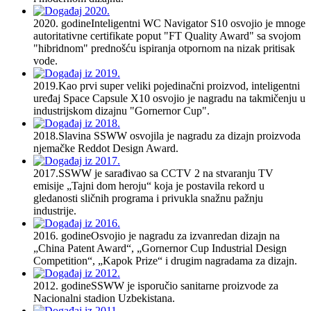
2020. godine
Inteligentni WC Navigator S10 osvojio je mnoge
autoritativne certifikate poput "FT Quality Award" sa svojom
"hibridnom" prednošću ispiranja otpornom na nizak pritisak
vode.
2019.
Kao prvi super veliki pojedinačni proizvod, inteligentni
uređaj Space Capsule X10 osvojio je nagradu na takmičenju u
industrijskom dizajnu "Gornernor Cup".
2018.
Slavina SSWW osvojila je nagradu za dizajn proizvoda
njemačke Reddot Design Award.
2017.
SSWW je sarađivao sa CCTV 2 na stvaranju TV
emisije „Tajni dom heroju“ koja je postavila rekord u
gledanosti sličnih programa i privukla snažnu pažnju
industrije.
2016. godine
Osvojio je nagradu za izvanredan dizajn na
„China Patent Award“, „Gornernor Cup Industrial Design
Competition“, „Kapok Prize“ i drugim nagradama za dizajn.
2012. godine
SSWW je isporučio sanitarne proizvode za
Nacionalni stadion Uzbekistana.