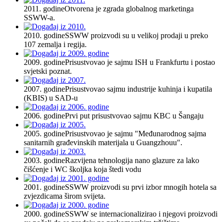
2011. godine
Otvorena je zgrada globalnog marketinga
SSWW-a.
2010. godine
SSWW proizvodi su u velikoj prodaji u preko
107 zemalja i regija.
2009. godine
Prisustvovao je sajmu ISH u Frankfurtu i postao
svjetski poznat.
2007. godine
Prisustvovao sajmu industrije kuhinja i kupatila
(KBIS) u SAD-u
2006. godine
Prvi put prisustvovao sajmu KBC u Šangaju
2005. godine
Prisustvovao je sajmu "Međunarodnog sajma
sanitarnih građevinskih materijala u Guangzhouu".
2003. godine
Razvijena tehnologija nano glazure za lako
čišćenje i WC školjka koja štedi vodu
2001. godine
SSWW proizvodi su prvi izbor mnogih hotela sa
zvjezdicama širom svijeta.
2000. godine
SSWW se internacionalizirao i njegovi proizvodi