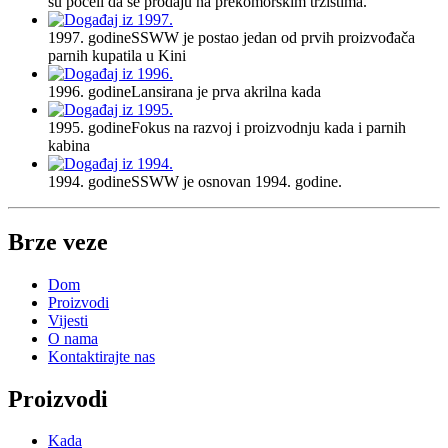
su počeli da se prodaju na prekomorskim tržištima.
1997. godine
SSWW je postao jedan od prvih proizvođača
parnih kupatila u Kini
1996. godine
Lansirana je prva akrilna kada
1995. godine
Fokus na razvoj i proizvodnju kada i parnih
kabina
1994. godine
SSWW je osnovan 1994. godine.
Brze veze
Dom
Proizvodi
Vijesti
O nama
Kontaktirajte nas
Proizvodi
Kada