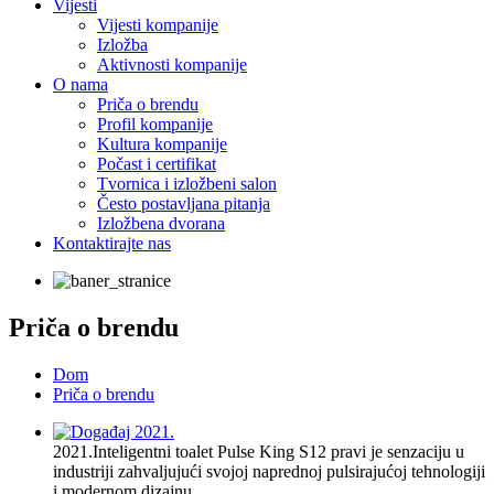
Vijesti
Vijesti kompanije
Izložba
Aktivnosti kompanije
O nama
Priča o brendu
Profil kompanije
Kultura kompanije
Počast i certifikat
Tvornica i izložbeni salon
Često postavljana pitanja
Izložbena dvorana
Kontaktirajte nas
Priča o brendu
Dom
Priča o brendu
2021.
Inteligentni toalet Pulse King S12 pravi je senzaciju u
industriji zahvaljujući svojoj naprednoj pulsirajućoj tehnologiji
i modernom dizajnu.