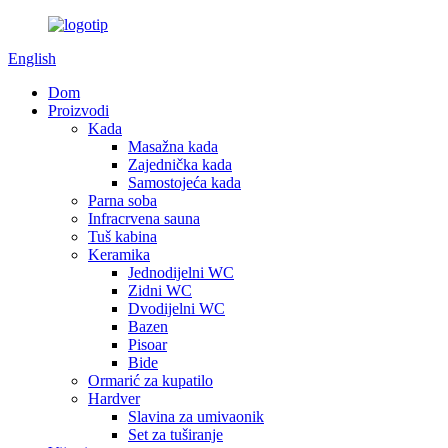
English
Dom
Proizvodi
Kada
Masažna kada
Zajednička kada
Samostojeća kada
Parna soba
Infracrvena sauna
Tuš kabina
Keramika
Jednodijelni WC
Zidni WC
Dvodijelni WC
Bazen
Pisoar
Bide
Ormarić za kupatilo
Hardver
Slavina za umivaonik
Set za tuširanje