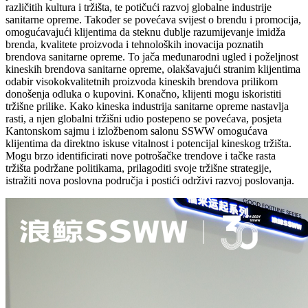
različitih kultura i tržišta, te potičući razvoj globalne industrije
sanitarne opreme. Također se povećava svijest o brendu i promocija,
omogućavajući klijentima da steknu dublje razumijevanje imidža
brenda, kvalitete proizvoda i tehnoloških inovacija poznatih
brendova sanitarne opreme. To jača međunarodni ugled i poželjnost
kineskih brendova sanitarne opreme, olakšavajući stranim klijentima
odabir visokokvalitetnih proizvoda kineskih brendova prilikom
donošenja odluka o kupovini. Konačno, klijenti mogu iskoristiti
tržišne prilike. Kako kineska industrija sanitarne opreme nastavlja
rasti, a njen globalni tržišni udio postepeno se povećava, posjeta
Kantonskom sajmu i izložbenom salonu SSWW omogućava
klijentima da direktno iskuse vitalnost i potencijal kineskog tržišta.
Mogu brzo identificirati nove potrošačke trendove i tačke rasta
tržišta podržane politikama, prilagoditi svoje tržišne strategije,
istražiti nova poslovna područja i postići održivi razvoj poslovanja.