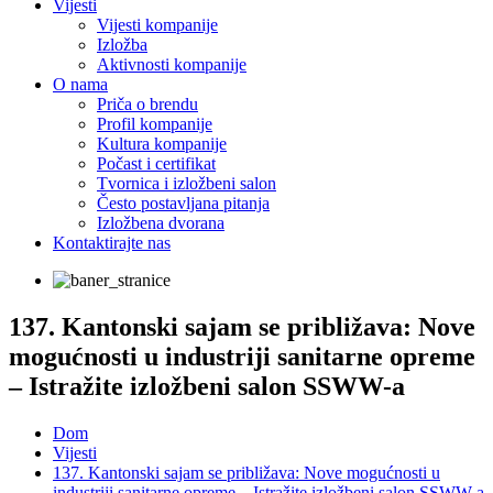
Vijesti
Vijesti kompanije
Izložba
Aktivnosti kompanije
O nama
Priča o brendu
Profil kompanije
Kultura kompanije
Počast i certifikat
Tvornica i izložbeni salon
Često postavljana pitanja
Izložbena dvorana
Kontaktirajte nas
137. Kantonski sajam se približava: Nove
mogućnosti u industriji sanitarne opreme
– Istražite izložbeni salon SSWW-a
Dom
Vijesti
137. Kantonski sajam se približava: Nove mogućnosti u
industriji sanitarne opreme – Istražite izložbeni salon SSWW-a