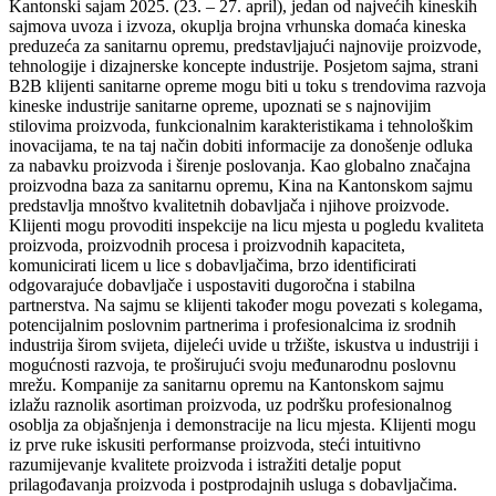
Kantonski sajam 2025. (23. – 27. april), jedan od najvećih kineskih
sajmova uvoza i izvoza, okuplja brojna vrhunska domaća kineska
preduzeća za sanitarnu opremu, predstavljajući najnovije proizvode,
tehnologije i dizajnerske koncepte industrije. Posjetom sajma, strani
B2B klijenti sanitarne opreme mogu biti u toku s trendovima razvoja
kineske industrije sanitarne opreme, upoznati se s najnovijim
stilovima proizvoda, funkcionalnim karakteristikama i tehnološkim
inovacijama, te na taj način dobiti informacije za donošenje odluka
za nabavku proizvoda i širenje poslovanja. Kao globalno značajna
proizvodna baza za sanitarnu opremu, Kina na Kantonskom sajmu
predstavlja mnoštvo kvalitetnih dobavljača i njihove proizvode.
Klijenti mogu provoditi inspekcije na licu mjesta u pogledu kvaliteta
proizvoda, proizvodnih procesa i proizvodnih kapaciteta,
komunicirati licem u lice s dobavljačima, brzo identificirati
odgovarajuće dobavljače i uspostaviti dugoročna i stabilna
partnerstva. Na sajmu se klijenti također mogu povezati s kolegama,
potencijalnim poslovnim partnerima i profesionalcima iz srodnih
industrija širom svijeta, dijeleći uvide u tržište, iskustva u industriji i
mogućnosti razvoja, te proširujući svoju međunarodnu poslovnu
mrežu. Kompanije za sanitarnu opremu na Kantonskom sajmu
izlažu raznolik asortiman proizvoda, uz podršku profesionalnog
osoblja za objašnjenja i demonstracije na licu mjesta. Klijenti mogu
iz prve ruke iskusiti performanse proizvoda, steći intuitivno
razumijevanje kvalitete proizvoda i istražiti detalje poput
prilagođavanja proizvoda i postprodajnih usluga s dobavljačima.