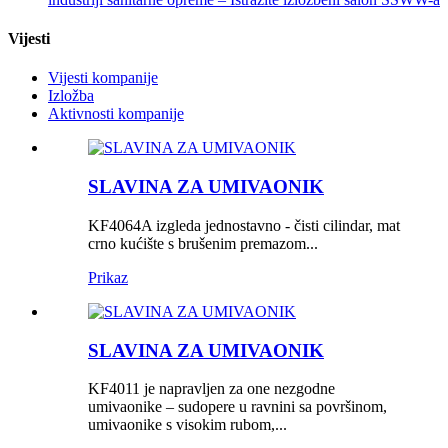
Vijesti
Vijesti kompanije
Izložba
Aktivnosti kompanije
SLAVINA ZA UMIVAONIK
KF4064A izgleda jednostavno - čisti cilindar, mat
crno kućište s brušenim premazom...
Prikaz
SLAVINA ZA UMIVAONIK
KF4011 je napravljen za one nezgodne
umivaonike – sudopere u ravnini sa površinom,
umivaonike s visokim rubom,...