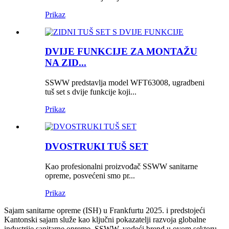
Prikaz
DVIJE FUNKCIJE ZA MONTAŽU
NA ZID...
SSWW predstavlja model WFT63008, ugradbeni
tuš set s dvije funkcije koji...
Prikaz
DVOSTRUKI TUŠ SET
Kao profesionalni proizvođač SSWW sanitarne
opreme, posvećeni smo pr...
Prikaz
Sajam sanitarne opreme (ISH) u Frankfurtu 2025. i predstojeći
Kantonski sajam služe kao ključni pokazatelji razvoja globalne
industrije sanitarne opreme. SSWW, vodeći brend u ovom sektoru,