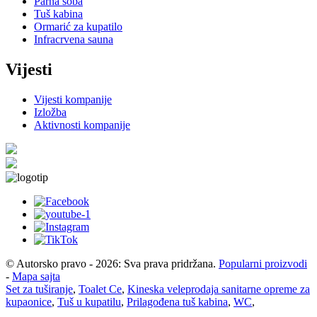
Parna soba
Tuš kabina
Ormarić za kupatilo
Infracrvena sauna
Vijesti
Vijesti kompanije
Izložba
Aktivnosti kompanije
© Autorsko pravo - 2026: Sva prava pridržana.
Popularni proizvodi
-
Mapa sajta
Set za tuširanje
,
Toalet Ce
,
Kineska veleprodaja sanitarne opreme za
kupaonice
,
Tuš u kupatilu
,
Prilagođena tuš kabina
,
WC
,