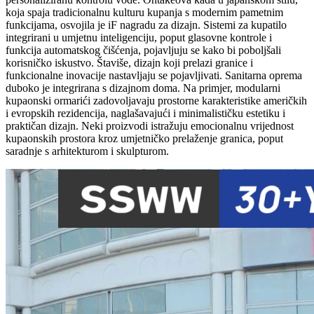
koja spaja tradicionalnu kulturu kupanja s modernim pametnim
funkcijama, osvojila je iF nagradu za dizajn. Sistemi za kupatilo
integrirani u umjetnu inteligenciju, poput glasovne kontrole i
funkcija automatskog čišćenja, pojavljuju se kako bi poboljšali
korisničko iskustvo. Štaviše, dizajn koji prelazi granice i
funkcionalne inovacije nastavljaju se pojavljivati. Sanitarna oprema
duboko je integrirana s dizajnom doma. Na primjer, modularni
kupaonski ormarići zadovoljavaju prostorne karakteristike američkih
i evropskih rezidencija, naglašavajući i minimalističku estetiku i
praktičan dizajn. Neki proizvodi istražuju emocionalnu vrijednost
kupaonskih prostora kroz umjetničko prelaženje granica, poput
saradnje s arhitekturom i skulpturom.