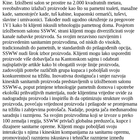
Kine. Izložbeni salon se prostire na 2.000 kvadratnih metara,
sveobuhvatno izlažući proizvode kao što su pametni toaleti, masažne
kade, samostojeće kade, tuš kabine, kupaonski ormarići, tuševi,
slavine i umivaonici. Također nudi ugodno okruženje za pregovore
1V1 kako bi klijenti iskusili tehnologiju pametnog doma. Posjetom
izložbenom salonu SSWW, strani klijenti mogu diverzificirati svoje
kanale nabavke proizvoda. Sa svojim nezavisno razvijenim i
proizvedenim sanitarnim proizvodima, od niskih do visokih,
tradicionalnih do pametnih, te standardnih do prilagođenih opcija,
SSWW nudi širok izbor proizvoda. Klijenti mogu lako usporediti
proizvode više dobavljača na Kantonskom sajmu i odabrati
najisplativije artikle kako bi obogatili svoje linije proizvoda,
zadovoljili potrebe različitih grupa kupaca i poboljšali svoju
konkurentnost na tržištu. Inovativna dostignuća i smjer razvoja
kineskih sanitarnih proizvoda predstavljenih u izložbenom salonu
SSWW-a, poput primjene tehnologije pametnih domova i upotrebe
ekološki prihvatljivih materijala, nude klijentima vrijedne uvide za
nadogradnju proizvoda i inspirišu ih da optimizuju strukture svojih
proizvoda, povećaju vrijednost proizvoda i prilagode se promjenama
na tržištu i zahtjevima potrošača. Nadalje, posjeta jača međunarodnu
saradnju i razmjenu. Sa svojim proizvodima koji se izvoze u preko
100 zemalja i regija, SSWW privlači globalna preduzeća, kupce i
dizajnere sanitarne opreme. Klijenti mogu poboljšati svoju
interakciju s njima i kineskim kompanijama za sanitarnu opremu,
promovirajući razmjenu iskustava i tehničke razmjene između