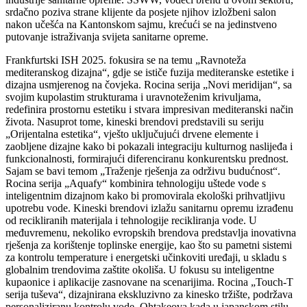
srdačno poziva strane klijente da posjete njihov izložbeni salon
nakon učešća na Kantonskom sajmu, krećući se na jedinstveno
putovanje istraživanja svijeta sanitarne opreme.
Frankfurtski ISH 2025. fokusira se na temu „Ravnoteža
mediteranskog dizajna“, gdje se ističe fuzija mediteranske estetike i
dizajna usmjerenog na čovjeka. Rocina serija „Novi meridijan“, sa
svojim kupolastim strukturama i uravnoteženim krivuljama,
redefinira prostornu estetiku i stvara impresivan mediteranski način
života. Nasuprot tome, kineski brendovi predstavili su seriju
„Orijentalna estetika“, vješto uključujući drvene elemente i
zaobljene dizajne kako bi pokazali integraciju kulturnog naslijeđa i
funkcionalnosti, formirajući diferenciranu konkurentsku prednost.
Sajam se bavi temom „Traženje rješenja za održivu budućnost“.
Rocina serija „Aquafy“ kombinira tehnologiju uštede vode s
inteligentnim dizajnom kako bi promovirala ekološki prihvatljivu
upotrebu vode. Kineski brendovi izlažu sanitarnu opremu izrađenu
od recikliranih materijala i tehnologije recikliranja vode. U
međuvremenu, nekoliko evropskih brendova predstavlja inovativna
rješenja za korištenje toplinske energije, kao što su pametni sistemi
za kontrolu temperature i energetski učinkoviti uređaji, u skladu s
globalnim trendovima zaštite okoliša. U fokusu su inteligentne
kupaonice i aplikacije zasnovane na scenarijima. Rocina „Touch-T
serija tuševa“, dizajnirana ekskluzivno za kinesko tržište, podržava
personaliziranu kontrolu vode. Ohtakeova kada u japanskom stilu,